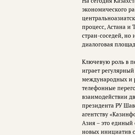
На сегодня Казахс
экономического ра
центральноазиатск
процесс, Астана и 
стран-соседей, но 
диалоговая площадк
Ключевую роль в п
играет регулярный 
международных и р
телефонные перего
взаимодействии дв
президента РУ Шав
агентству «Казинф
Азия – это единый
новых инициатив с