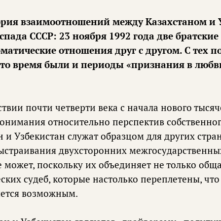
ория взаимоотношений между Казахстаном и 
спада СССР: 23 ноября 1992 года две братски
матические отношения друг с другом. С тех п
 это время были и периоды «признания в любв
твии почти четверти века с начала нового тысяч
понимания относительно перспектив собственног
ан и Узбекистан служат образцом для других стр
выстраивания двухсторонних межгосударственны
 может, поскольку их объединяет не только обща
ских судеб, которые настолько переплетены, что
яется возможным.