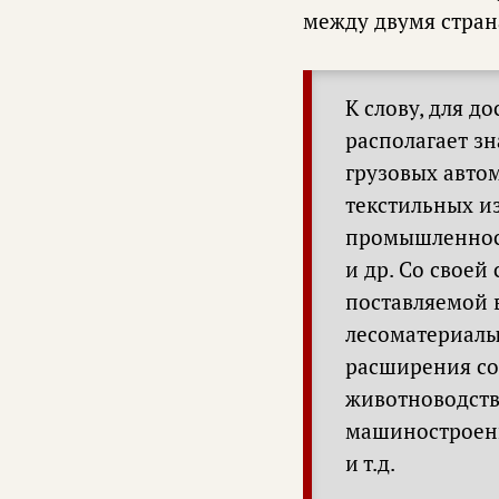
между двумя страна
К слову, для д
располагает з
грузовых автом
текстильных и
промышленност
и др. Со свое
поставляемой в
лесоматериалы
расширения сот
животноводство
машиностроени
и т.д.