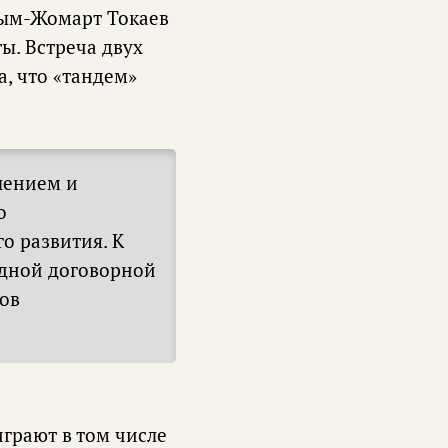
асым-Жомарт Токаев
ы. Встреча двух
а, что «тандем»
лением и
о
о развития. К
идной договорной
ов
грают в том числе