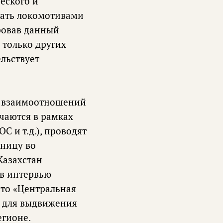
еского и
вать локомотивами
ровав данный
 только других
ельствует
х взаимоотношений
ечаются в рамках
 и т.д.), проводят
аницу во
Казахстан
 в интервью
что «Центральная
л для выдвижения
егионе.