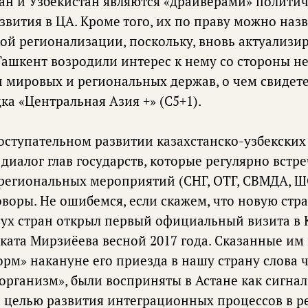
тан и Узбекистан являются «драйверами» политич
звития в ЦА. Кроме того, их по праву можно наз
ой регионализации, поскольку, вновь актуализи
Ташкент возродили интерес к нему со стороны не
и мировых и региональных держав, о чем свидет
а «Центральная Азия +» (С5+1).
оступательном развитии казахстанско-узбекски
диалог глав государств, которые регулярно встр
егиональных мероприятий (СНГ, ОТГ, СВМДА, ШОС
воры. Не ошибемся, если скажем, что новую стр
ух стран открыл первый официальный визита в 
ката Мирзиёева весной 2017 года. Сказанные им
орм» накануне его приезда в нашу страну слова 
 организм», были восприняты в Астане как сигна
 целью развития интеграционных процессов в р