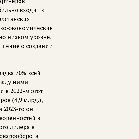
артнеров
бильно входит в
ахстанских
гово-экономические
но низком уровне.
ашение о создании
рядка 70% всей
ежду ними
и в 2022-м этот
ов (4,9 млрд.),
 2023-го он
оворенностей в
ого лидера в
товарооборота