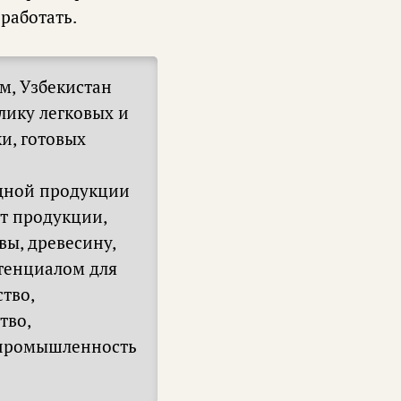
работать.
ем, Узбекистан
лику легковых и
и, готовых
ощной продукции
нт продукции,
вы, древесину,
тенциалом для
ство,
тво,
 промышленность