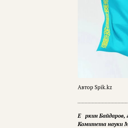
Автор
Spik.kz
Еркин Байдаров, главный научный сотрудник Института востоковедения
Комитета науки 