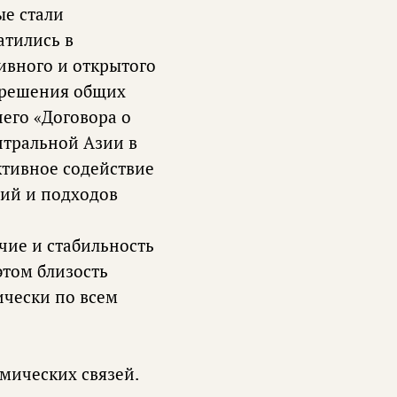
ые стали
атились в
ивного и открытого
 решения общих
его «Договора о
нтральной Азии в
ктивное содействие
лий и подходов
чие и стабильность
этом близость
ически по всем
мических связей.