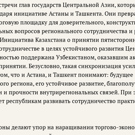
стречи глав государств Центральной Азии, котор
аря инициативе Астаны и Ташкента. Они превр
говую площадку для доверительного, конструкт
ьных вопросов регионального сотрудничества и
 Инициатива Казахстана о принятии пятисторонн
сотрудничестве в целях устойчивого развития Це
лностью поддержана Узбекистаном, оказавшим а
 принятии. Безусловно, такая синхронизация уси
том, что и Астана, и Ташкент понимают: будущее
го региона, его устойчивое развитие, благополу
ти и прочности внутрирегиональных связей. При 
ет республикам развивать сотрудничество практ
роны делают упор на наращивании торгово-эконо