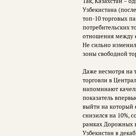
Так, Казахстан – 
Узбекистана (после
топ-10 торговых п
потребительских то
отношения между с
Не сильно изменил
зоны свободной то
Даже несмотря на т
торговли в Центра
напоминают качели:
показатель впервые
выйти на который с
снизился на 10%, с
рамках Дорожных к
Узбекистан в декаб