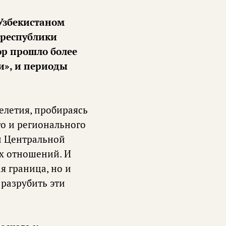
Узбекистаном
е республики
ор прошло более
и», и периоды
елетия, пробираясь
о и регионального
ан Центральной
х отношений. И
я граница, но и
 разрубить эти