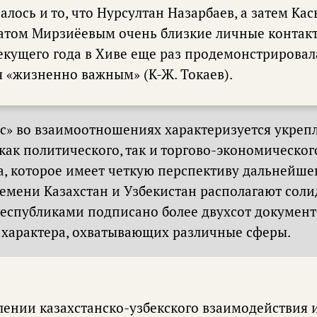
алось и то, что Нурсултан Назарбаев, а затем К
атом Мирзиёевым очень близкие личные контакт
екущего года в Хиве еще раз продемонстрировал
я «жизненно важным» (К-Ж. Токаев).
нс» во взаимоотношениях характеризуется укреп
как политического, так и торгово-экономическог
а, которое имеет четкую перспективу дальнейшег
емени Казахстан и Узбекистан располагают сол
республиками подписано более двухсот документ
 характера, охватывающих различные сферы.
лении казахстанско-узбекского взаимодействия и