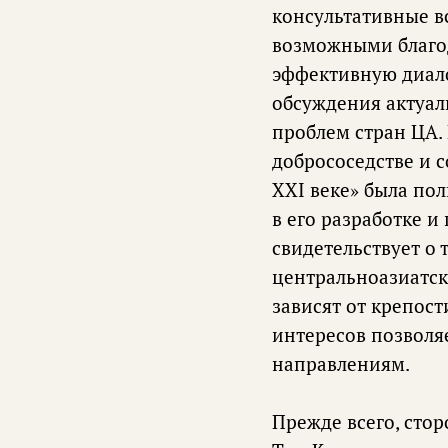
консультативные в
возможными благод
эффективную диало
обсуждения актуал
проблем стран ЦА.
добрососедстве и 
XXI веке» была по
в его разработке и
свидетельствует о 
центральноазиатско
зависят от крепос
интересов позволя
направлениям.
Прежде всего, сто