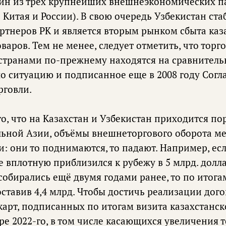
один из трех крупнейших внешнеэкономических п
 Китая и России). В свою очередь Узбекистан ста
артнеров РК и является вторым рынком сбыта каз
варов. Тем не менее, следует отметить, что тор
транами по-прежнему находятся на сравнитель
о ситуацию и подписанное еще в 2008 году Согл
рговли.
о, что на Казахстан и Узбекистан приходится по
льной Азии, объёмы внешнеторгового оборота м
 они то поднимаются, то падают. Например, есл
 вплотную приблизился к рубежу в 5 млрд. доллар
обирались ещё двумя годами ранее, то по итогам
оставив 4,4 млрд. Чтобы достичь реализации дог
арт, подписанных по итогам визита казахстанск
ре 2022-го, в том числе касающихся увеличения 