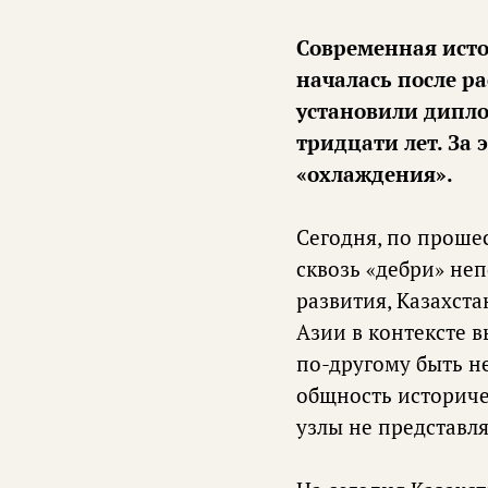
Современная ист
началась после ра
установили дипло
тридцати лет. За
«охлаждения».
Сегодня, по прошес
сквозь «дебри» не
развития, Казахст
Азии в контексте 
по-другому быть не
общность историче
узлы не представл