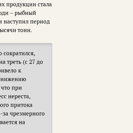
 их продукции стала
люди – рыбный
м наступил период
тысячи тонн.
 сократился,
 треть (с 27 до
ривело к
 снижению
 что при
с нереста,
ного притока
з-за чрезмерного
вается на