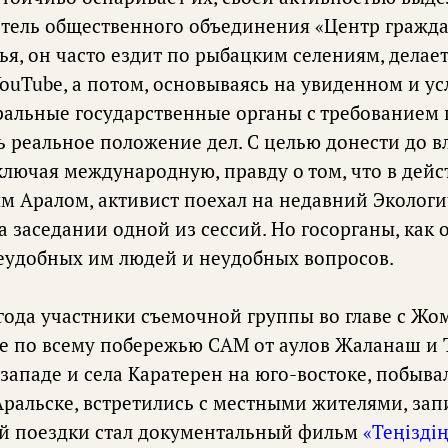
итель общественного объединения «Центр гражд
я, он часто ездит по рыбацким селениям, делае
YouTube, а потом, основываясь на увиденном и 
ральные государственные органы с требованием 
 реальное положение дел. С целью донести до в
ключая международную, правду о том, что в дей
м Аралом, активист поехал на недавний Эколог
а заседании одной из сессий. Но госорганы, как 
еудобных им людей и неудобных вопросов.
года участники съемочной группы во главе с Ж
не по всему побережью САМ от аулов Жаланаш и Т
западе и села Каратерен на юго-востоке, побыва
ральске, встретились с местными жителями, зап
ой поездки стал документальный фильм
«Теңіздің