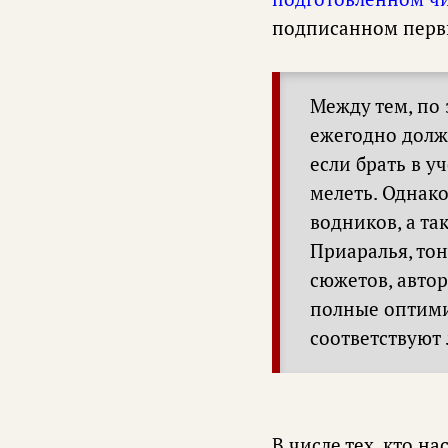
подписанном перв
Между тем, по
ежегодно долж
если брать в у
мелеть. Однако
водников, а т
Приаралья, то
сюжетов, автор
полные оптими
соответствуют 
В числе тех, кто н