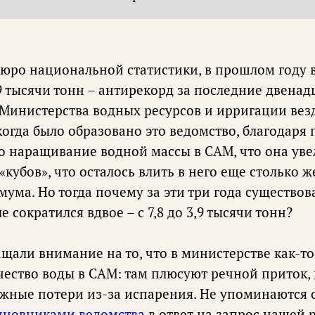
юро национальной статистики, в прошлом году 
9 тысячи тонн – антирекорд за последние двенад
 Министерства водных ресурсов и ирригации везд
 когда было образовано это ведомство, благодар
 наращивание водной массы в САМ, что она уве
кубов», что осталось влить в него еще столько ж
мума. Но тогда почему за эти три года существо
 сократился вдвое – с 7,8 до 3,9 тысячи тонн?
щали внимание на то, что в министерстве как-то
ество воды в САМ: там плюсуют речной приток,
жные потери из-за испарения. Не упоминаются 
иновниками ведомства
в ответ на запрос нашей 