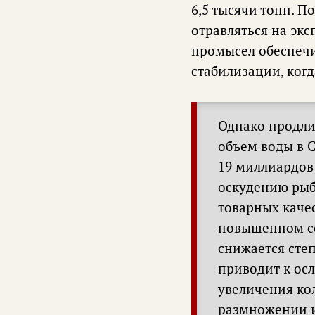
6,5 тысячи тонн. П
отравляться на эк
промысел обеспечи
стабилизации, когд
Однако продли
объем воды в С
19 миллиардов 
оскудению рыб
товарных качес
повышенном со
снижается сте
приводит к ос
увеличения ко
размножении и