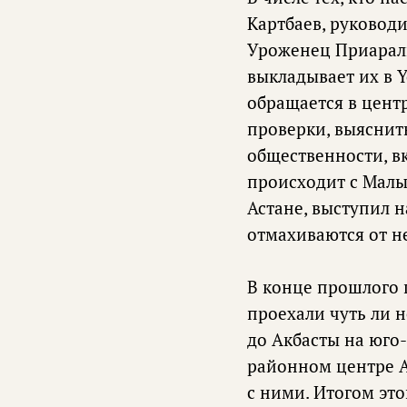
Картбаев, руковод
Уроженец Приараль
выкладывает их в 
обращается в цент
проверки, выяснить
общественности, в
происходит с Малы
Астане, выступил н
отмахиваются от н
В конце прошлого 
проехали чуть ли 
до Акбасты на юго-
районном центре А
с ними. Итогом эт