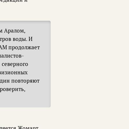
м Аралом,
тров воды. И
 САМ продолжает
иалистов-
 северного
евизионных
 один повторяют
роверить,
еляется Жомарт