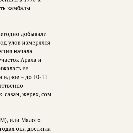
сть камбалы
жегодно добывали
иод улов измерялся
уация начала
участок Арала и
ижалась ее
 вдвое – до 10-11
етственно
, сазан, жерех, сом
АМ), или Малого
 годах она достигла