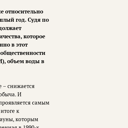
шлый год. Судя по
должает
ичества, которое
нно в этот
 общественности
), объем воды в
е – снижается
обыча. И
 проявляется самым
итоге к
фауны, которым
зенная в 1990-х