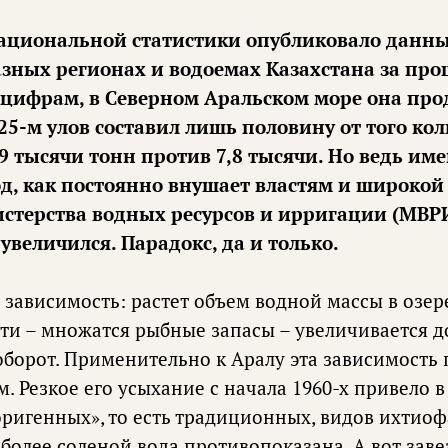
зных регионах и водоемах Казахстана за про
цифрам, в Северном Аральском море она про
25-м улов составил лишь половину от того кол
,9 тысячи тонн против 7,8 тысячи. Но ведь име
д, как постоянно внушает властям и широкой
стерства водных ресурсов и ирригации (МВРИ
величился. Парадокс, да и только.
 зависимость: растет объем водной массы в озер
сти – множатся рыбные запасы – увеличивается д
оборот. Применительно к Аралу эта зависимость
 Резкое его усыхание с начала 1960-х привело в 
ригенных», то есть традиционных, видов ихтио
более соленой вода противопоказана. А вот заве