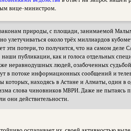
ым вице-министром.
 законам природы, с площади, занимаемой Малы
но улетучиваться около трёх миллиардов кубоме
чет эти потери, то получится, что на самом деле
 наши публикации, как и голоса отдельных спец
акже неравнодушных людей, озабоченных судьбой
нут в потоке информационных сообщений и тел
ы которых, находясь в Астане и Алматы, один в
зма слова чиновников МВРИ. Даже не пытаясь п
ли они действительности.
астойчиво оспаривает их, своей активностью выд