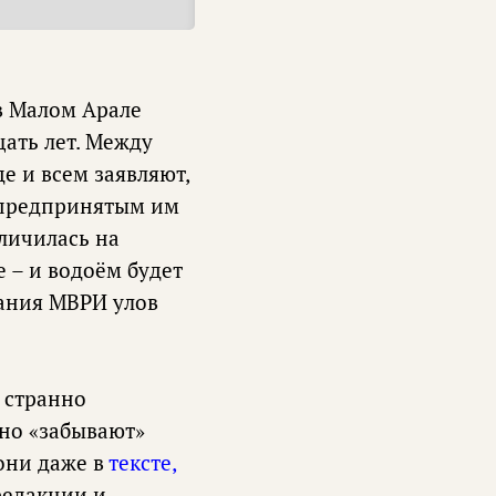
в Малом Арале
цать лет. Между
е и всем заявляют,
я предпринятым им
личилась на
е – и водоём будет
вания МВРИ улов
 странно
 но «забывают»
они даже в
тексте,
редакции и