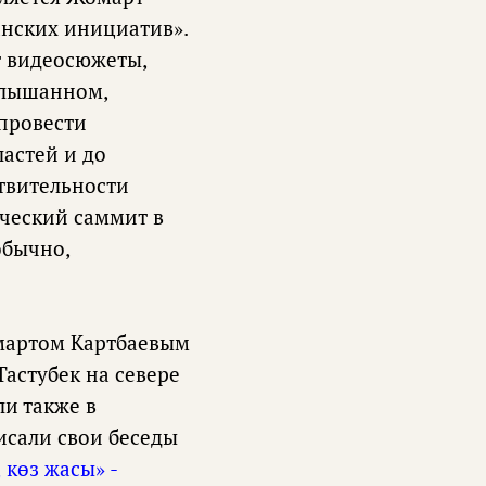
анских инициатив».
т видеосюжеты,
услышанном,
провести
ластей и до
ствительности
ический саммит в
обычно,
омартом Картбаевым
астубек на севере
ли также в
исали свои беседы
 көз жасы» -