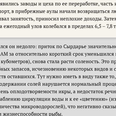
оявились заводы и цеха по ее переработке, часть
спорт, в прибрежные аулы начали возвращаться 
вал занятость, приносил неплохие доходы. Зате
а ежегодный улов колебался в пределах 6,5 – 7,8 
лся он недолго: приток по Сырдарье значительно
АМ за относительно короткий срок уменьшился на
кубометров), снова стала расти соленость. Это п
ных запасов, исчезновению некоторых видов и
тв оставшихся. Тут нужно иметь в виду также то,
держании солей нарушается нормальный процес
пень оплодотворяемости икры, а недостаток реч
лаблению циркуляции воды и к ее «цветению» (и
личества микроводорослей), что негативно сказы
 жизнеспособности рыбы.