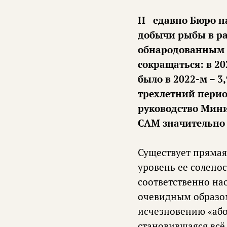
Недавно Бюро национальной статистики опубликовало данные относительно
добычи рыбы в ра
обнародованным 
сокращаться: в 20
было в 2022-м – 3
трехлетний перио
руководство Мини
САМ значительно у
Существует прямая
уровень ее солено
соответственно на
очевидным образом.
исчезновению «або
становившаяся всё 