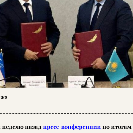
ожа
я неделю назад
пресс-конференции
по итогам