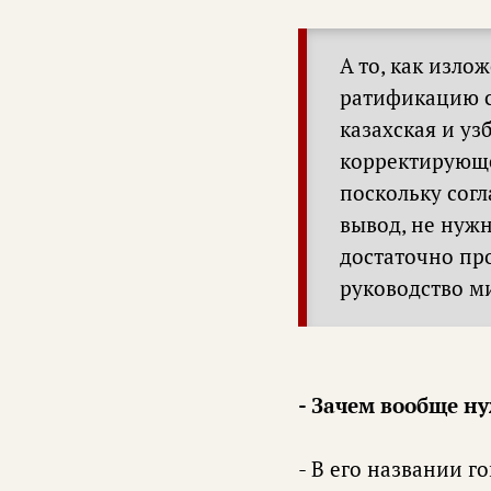
А то, как изло
ратификацию с
казахская и у
корректирующе
поскольку согл
вывод, не нуж
достаточно про
руководство м
- Зачем вообще ну
- В его названии г