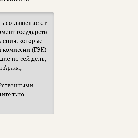
ть соглашение от
омент государств
ления, которые
 комиссии (ГЭК)
щие по сей день,
 Арала,
яйственными
нительно