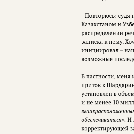
- Повторюсь: судя 
Казахстаном и Узб
распределении реч
записка к нему. Хо
инициировал – наш
возможные послед
В частности, меня
приток к Шардарин
установлен в объе
и не менее 10 мил
вышерасположенных 
обеспечиваться».
И 
корректирующей з