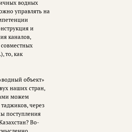
ничных водных
можно управлять на
омпетенции
онструкция и
ия каналов,
я совместных
, то, как
 «водный объект»
вух наших стран,
ками можем
 таджиков, через
мы поступления
Казахстан? Во-
ссмысленно.