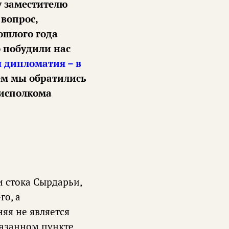
у заместителю
вопрос,
ошлого года
о побудили нас
 дипломатия – в
ем мы обратились
 исполкома
и стока Сырдарьи,
го, а
няя не является
казанном пункте