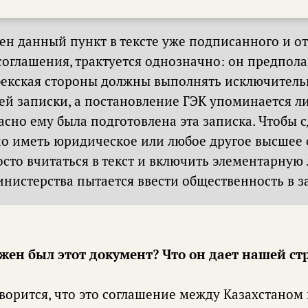
жен данный пункт в тексте уже подписанного и о
оглашения, трактуется однозначно: он предполаг
збекская стороны должны выполнять исключител
й записки, а постановление ГЭК упоминается ли
асно ему была подготовлена эта записка. Чтобы с
но иметь юридическое или любое другое высшее 
сто вчитаться в текст и включить элементарную л
инистерства пытается ввести общественность в з
жен был этот документ? Что он дает нашей ст
оворится, что это соглашение между Казахстаном