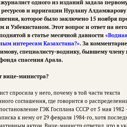
 журналист одного из изданий задала первом
ресурсов и ирригации Нурлану Алдамжарову 
шения, которое было заключено 15 ноября пр
 и Узбекистаном. Этот вопрос и ответ на нег
 поднятой в статье месячной давности
«Водная
ным интересам Казахстана?»
. За комментари
лимову, специалисту-воднику, бывшему члену
фонда спасения Арала.
ет вице-министра?
т спросила у него, почему в той части текста
ного соглашения, где говорится о распределени
 постановление ГЭК Госплана СССР от 5 мая 1982 -
иска к нему от 29 февраля 1984-го, хотя послед
тивным актом. Вице-министр ответил, что в у