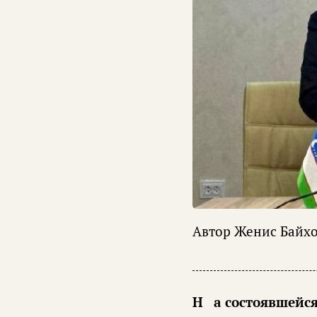
Автор
Женис Байх
На состоявшейс