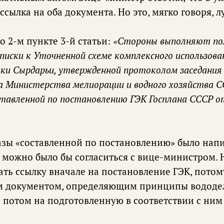
ссылка на оба документа. Но это, мягко говоря, л
о 2-м пункте 3-й статьи:
«Стороны выполняют по
иски к Уточненной схеме комплексного использова
реки Сырдарьи, утвержденной протоколом заседания
а Министерства мелиорации и водного хозяйства С
ставленной по постановлению ГЭК Госплана СССР от
азы «составленной по постановлению» было напи
о можно было бы согласиться с вице-министром. 
ать ссылку вначале на постановление ГЭК, потом
 документом, определяющим принципы вододел
о потом на подготовленную в соответствии с н