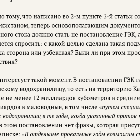
по тому, что написано во 2-м пункте 3-й статьи 
екистаном, теперь основополагающим документ
ного стока должно стать не постановление ГЭК,
чется спросить: с какой целью сделана такая под
а сторона или узбекская? Были ли при этом про
ствия?
 интересует такой момент. В постановлении ГЭК
скому водохранилищу, то есть на территорию Ка
ме не менее 12 миллиардов кубометров в средние
лиардов в маловодные, в том числе
«путем специа
водохранилищ в те годы, когда указанный приток 
в этом постановлении нет фразы, которая присут
аписке:
«В отдельные провальные годы возможны с