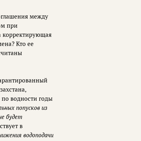
соглашения между
ом при
 а корректирующая
мена? Кто ее
считаны
 гарантированный
захстана,
 по водности годы
льных попусков из
не будет
ствует в
нижения водоподачи