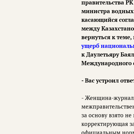
правительства РК
министра водных 
касающийся согла
между Казахстаном
вернуться к теме,
ущерб националь
к Даулетьяру Бая
Международного 
- Вас устроил отв
- Женщина-журналис
межправительствен
за основу взято не
корректирующая зап
официальным норма