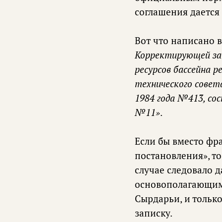
соглашения дается 
Вот что написано в
Корректирующей зап
ресурсов бассейна 
технического совет
1984 года №413, со
№11»
.
Если бы вместо фр
постановления», т
случае следовало д
основополагающим
Сырдарьи, и тольк
записку.