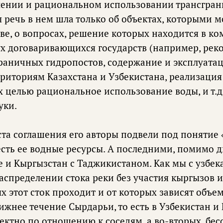
лении и рациональном использовании трансгра
ы речь в нем шла только об объектах, которыми 
ве, о вопросах, решение которых находится в к
х договаривающихся государств (например, рек
аничных гидропостов, содержание и эксплуатац
риториям Казахстана и Узбекистана, реализаци
целью рациональное использование воды, и т.д.)
уки.
кста соглашения его авторы подвели под понятие
есть ее водные ресурсы. А последними, помимо д
 и Кыргызстан с Таджикистаном. Как мы с узбе
аспределении стока реки без участия кыргызов и
х этот сток проходит и от которых зависят объе
ижнее течение Сырдарьи, то есть в Узбекистан и 
ректно по отношению к соседям, а во-вторых, бе