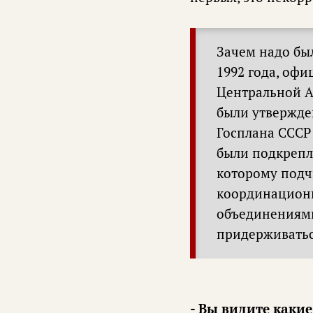
Зачем надо был
1992 года, офи
Центральной А
были утвержде
Госплана СССР 
были подкрепл
которому под
координацион
объединениями
придерживатьс
- Вы видите какие