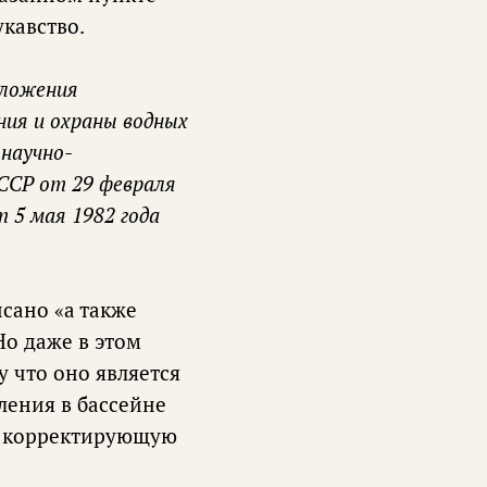
укавство.
ложения
ния и охраны водных
 научно-
ССР от 29 февраля
 5 мая 1982 года
сано «а также
Но даже в этом
у что оно является
ения в бассейне
им корректирующую