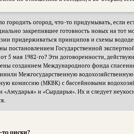
о городить огород, что-то придумывать, если ес
циально закрепившее готовность новых на тот м
зии придерживаться принципов и схемы вододе
ны постановлением Государственной экспертной
от 5 мая 1982-го? Эти договоренности, действую
ены созданием Международного фонда спасения
чинили Межгосударственную водохозяйственную
ную комиссию (МКВК) с бассейновыми водохоз
 «Амударья» и «Сырдарья». Их и следует неукос
я.
-то риски?