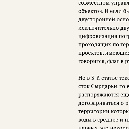
совместном управ
объектов. И если б
двусторонней осно
исключительно дву
цифровизация погр
проходящих по тер
проектов, имеющих 
говорится, флаг в р
Но в 3-й статье те
сток Сырдарьи, то 
распоряжаются еще
договариваться о р
территории которы
воды в среднее и н
первых, это некор