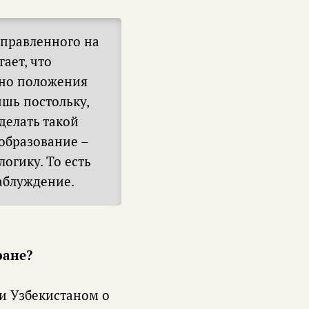
тправленного на
ает, что
ьно положения
шь постольку,
делать такой
образование –
огику. То есть
аблуждение.
ране?
 и Узбекистаном о