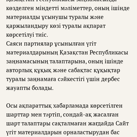
көзделген міндетті мəліметтер, оның ішінде
материалды ұсынушы туралы жəне
қаржыландыру көзі туралы ақпарат
көрсетілуі тиіс.
Саяси партиялар ұсынылған үгіт
материалдарының Қазақстан Республикасы
заңнамасының талаптарына, оның ішінде
авторлық құқық жəне сабақтас құқықтар
туралы заңнамаға сəйкестігі үшін дербес
жауапты болады.
Осы ақпараттық хабарламада көрсетілген
шарттар мен тəртіп, сондай-ақ жасалған
шарт талаптары сақталмаған жағдайда Сайт
үгіт материалдарын орналастырудан бас