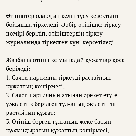
Өтініштер олардың келіп түсу кезектілігі
бойынша тіркеледі. Əрбір өтінішке тіркеу
нөмірі беріліп, өтініштердің тіркеу
журналында тіркелген күні көрсетіледі.
Жазбаша өтінішке мынадай құжаттар қоса
беріледі:
1. Саяси партияны тіркеуді растайтын
құжаттың көшірмесі;
2. Саяси партияның атынан əрекет етуге
уəкілеттік берілген тұлғаның өкілеттігін
растайтын құжат;
3. Өтініш берген тұлғаның жеке басын
куəландыратын құжаттың көшірмесі;