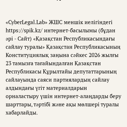
«CyberLegal.Lab» ЖШС меншік иелігіндегі
https://spik.kz/ интернет-басылымы (бұдан
əрі - Сайт) «Қазақстан Республикасындағы
сайлау туралы» Қазақстан Республикасының
Конституциялық заңына сəйкес 2026 жылғы
23 тамызға тағайындалған Қазақстан
Республикасы Құрылтайы депутаттарының
сайлауында саяси партиялардың сайлау
алдындағы үгіт материалдарын
орналастыру үшін интернет-алаңдарды беру
шарттары, тəртібі жəне ақы мөлшері туралы
хабарлайды.