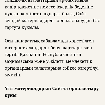
сондай-ақ азаматтардың ар-намысына,
қадір-қасиетіне немесе іскерлік беделіне
нұқсан келтіретін ақпарат болса, Сайт
мұндай материалдарды орналастырудан бас
тартуға құқылы.
Осы ақпараттық хабарламада көрсетілген
интернет-алаңдарды беру шарттары мен
тəртібі Қазақстан Республикасының
заңнамасына жəне уəкілетті мемлекеттік
органдардың талаптарына сəйкес өзгертілуі
мүмкін.
Үгіт материалдарын Сайтта орналастыру
құны