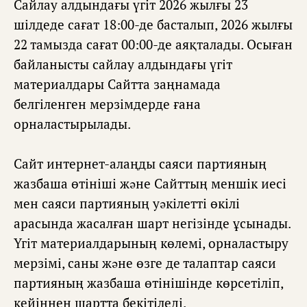
Сайлау алдындағы үгіт 2026 жылғы 23
шілдеде сағат 18:00-де басталып, 2026 жылғы
22 тамызда сағат 00:00-де аяқталады. Осыған
байланысты сайлау алдындағы үгіт
материалдары Сайтта заңнамада
белгіленген мерзімдерде ғана
орналастырылады.
Сайт интернет-алаңды саяси партияның
жазбаша өтініші жəне Сайттың меншік иесі
мен саяси партияның уəкілетті өкілі
арасында жасалған шарт негізінде ұсынады.
Үгіт материалдарының көлемі, орналастыру
мерзімі, саны жəне өзге де талаптар саяси
партияның жазбаша өтінішінде көрсетіліп,
кейіннен шартта бекітіледі.