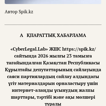
Автор
Spik.kz
АҚПАРАТТЫҚ ХАБАРЛАМА
«CyberLegal.Lab» ЖШС https://spik.kz/
сайтында 2026 жылғы 23 тамызға
тағайындалған Қазақстан Республикасы
Құрылтайы депутаттарының сайлауында
саяси партиялардың сайлау алдындағы
үгіт материалдарын орналастыру үшін
интернет-алаңды ұсынудың жалпы
шарттары, тəртібі жəне ақы мөлшері
туралы