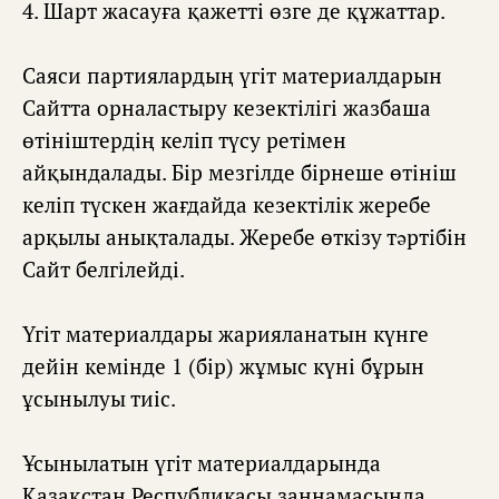
4. Шарт жасауға қажетті өзге де құжаттар.
Саяси партиялардың үгіт материалдарын
Сайтта орналастыру кезектілігі жазбаша
өтініштердің келіп түсу ретімен
айқындалады. Бір мезгілде бірнеше өтініш
келіп түскен жағдайда кезектілік жеребе
арқылы анықталады. Жеребе өткізу тəртібін
Сайт белгілейді.
Үгіт материалдары жарияланатын күнге
дейін кемінде 1 (бір) жұмыс күні бұрын
ұсынылуы тиіс.
Ұсынылатын үгіт материалдарында
Қазақстан Республикасы заңнамасында