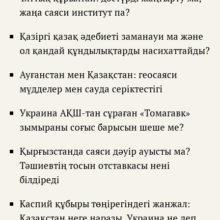
жаңа саяси институт па?
Қазіргі қазақ әдебиеті заманауи ма және
ол қандай құндылықтарды насихаттайды?
Ауғанстан мен Қазақстан: геосаяси
мүдделер мен сауда серіктестігі
Украина АҚШ-тан сұраған «Томагавк»
зымыраны соғыс барысын шеше ме?
Қырғызстанда саяси дәуір ауысты ма?
Тәшиевтің тосын отставкасы нені
білдіреді
Каспий құбыры төңірегіндегі жанжал:
Қазақстан неге наразы, Украина не деп