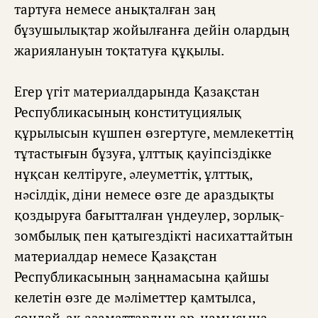
тартуға немесе анықталған заң
бұзушылықтар жойылғанға дейін олардың
жариялануын тоқтатуға құқылы.
Егер үгіт материалдарында Қазақстан
Республикасының конституциялық
құрылысын күшпен өзгертуге, мемлекеттің
тұтастығын бұзуға, ұлттық қауіпсіздікке
нұқсан келтіруге, əлеуметтік, ұлттық,
нəсілдік, діни немесе өзге де араздықты
қоздыруға бағытталған үндеулер, зорлық-
зомбылық пен қатыгездікті насихаттайтын
материалдар немесе Қазақстан
Республикасының заңнамасына қайшы
келетін өзге де мəліметтер қамтылса,