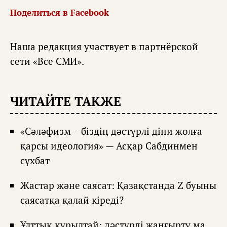
Поделиться в Facebook
Наша редакция участвует в партнёрской
сети «
Все СМИ
».
ЧИТАЙТЕ ТАКЖЕ
«Сәләфизм – біздің дәстүрлі діни жолға
қарсы идеология» — Асқар Сабдинмен
сұхбат
Жастар және саясат: Қазақстанда Z буыны
саясатқа қалай кіреді?
Ұлттық құрылтай: дәстүрді жаңғырту ма,