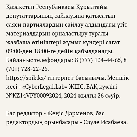
Қазақстан Республикасы Құрылтайы
депутаттарының сайлауына қатысатын
саяси партиялардың сайлау алдындағы үгіт
материалдарын орналастыру туралы
жазбаша өтініштері жұмыс күндері сағат
09:00-ден 18:00-ге дейін қабылданады.
Байланыс телефондары: 8 (777) 134-44-65, 8
(701) 728-22-26.
https://spik.kz/ интернет-басылымы. Меншік
иесі - «CyberLegal.Lab» ЖШС. БАҚ куəлігі
№KZ14VPY00092024, 2024 жылғы 26 сəуір.
Бас редактор - Жеңіс Дәрменов, бас
редактордың орынбасары - Сәуле Исабаева.